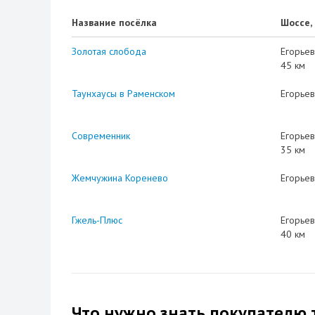
Название посёлка
Шоссе,
Золотая слобода
Егорьев
45 км
Таунхаусы в Раменском
Егорьев
Современник
Егорьев
35 км
Жемчужина Коренево
Егорьев
Гжель-Плюс
Егорьев
40 км
Что нужно знать покупателю 