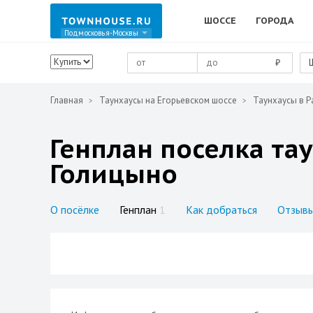
ШОССЕ
ГОРОДА
Подмосковья-Москвы
₽
Главная
Таунхаусы на Егорьевском шоссе
Таунхаусы в Р
Генплан поселка та
Голицыно
О посёлке
Генплан
1
Как добраться
Отзыв