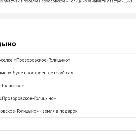
участках в поселке Прозоровское – Голицыно узнавайте у застройщика.
ицыно
оселке «Прозоровское-Голицыно»
цыно» будет построен детский сад
-Голицыно»
е «Прозоровское-Голицыно»
овское-Голицыно» - земля в подарок