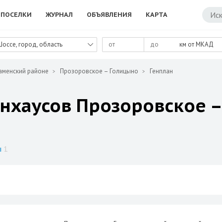
ПОСЕЛКИ
ЖУРНАЛ
ОБЪЯВЛЕНИЯ
КАРТА
Шоссе, город, область
км от МКАД
аменский районе
Прозоровское – Голицыно
Генплан
унхаусов Прозоровское –
ы
1