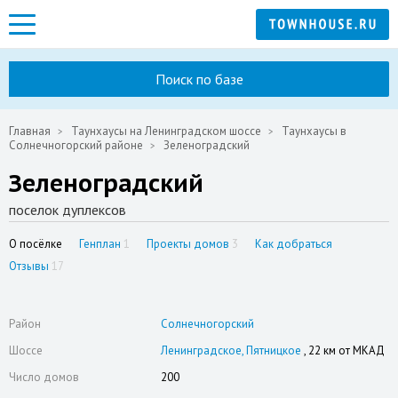
Поиск по базе
Главная
Таунхаусы на Ленинградском шоссе
Таунхаусы в
Солнечногорский районе
Зеленоградский
Зеленоградский
поселок дуплексов
О посёлке
Генплан
1
Проекты домов
3
Как добраться
Отзывы
17
Район
Солнечногорский
Шоссе
Ленинградское
Пятницкое
, 22 км от МКАД
Число домов
200