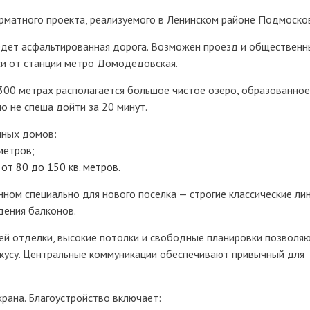
рматного проекта, реализуемого в Ленинском районе Подмосков
едет асфальтированная дорога. Возможен проезд и обществен
си от станции метро Домодедовская.
 300 метрах располагается большое чистое озеро, образованное
о не спеша дойти за 20 минут.
нных домов:
метров;
от 80 до 150 кв. метров.
ном специально для нового поселка — строгие классические лин
дения балконов.
ей отделки, высокие потолки и свободные планировки позволя
вкусу. Центральные коммуникации обеспечивают привычный для
рана. Благоустройство включает: