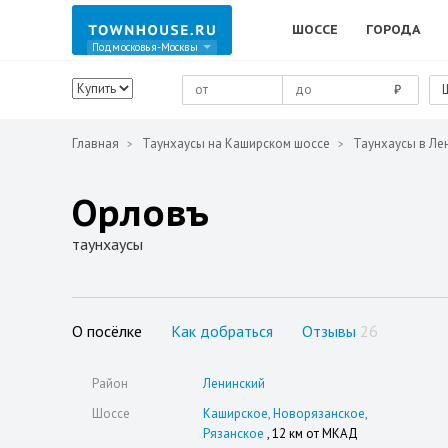
ШОССЕ
ГОРОДА
Подмосковья-Москвы
₽
Главная
Таунхаусы на Каширском шоссе
Таунхаусы в Ле
Орловъ
таунхаусы
О посёлке
Как добраться
Отзывы
26
Район
Ленинский
Шоссе
Каширское
Новорязанское
Рязанское
, 12 км от МКАД