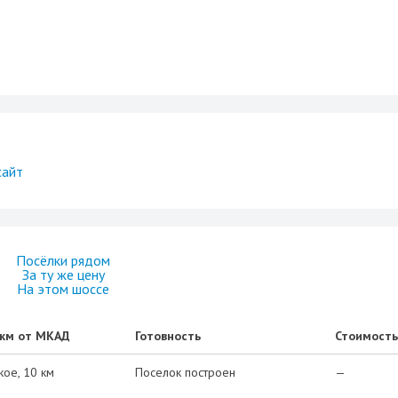
сайт
Посёлки рядом
За ту же цену
На этом шоссе
 км от МКАД
Готовность
Стоимость
кое
10 км
Поселок построен
—