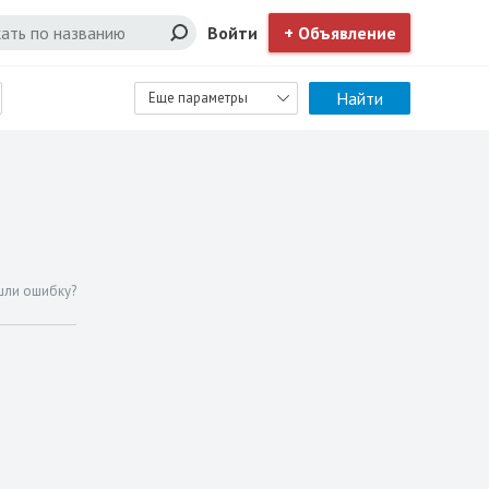
Войти
+ Объявление
Найти
Еще параметры
шли ошибку?