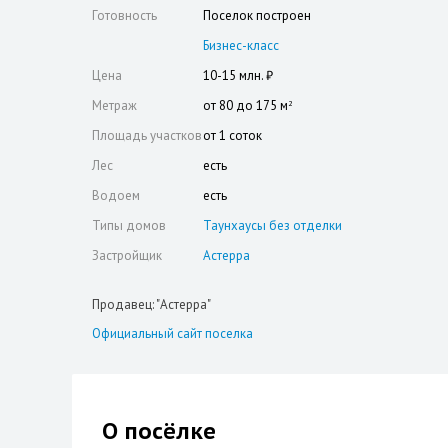
Готовность
Поселок построен
Бизнес-класс
Цена
10-15 млн. ₽
Метраж
от 80 до 175 м
2
Площадь участков
от 1 соток
Лес
есть
Водоем
есть
Типы домов
Таунхаусы без отделки
Застройщик
Астерра
Продавец: "Астерра"
Официальный сайт поселка
О посёлке