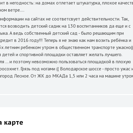
ит в негодность: на домах отлетает штукатурка, плохое качест
ом ветре....
информации на сайтах не соответсвует действительности. Так,
тся возводить детский садик на 130 воспитанников да еще и с
зыка. А ведь собственный детский сад - было решающим при
редит в 2016 году!!! Теперь я не знаю как нам возить ребёнка и
с 3х летним ребенком утром в общественном транспорте ужасно((
я детей и спортивной площадки оставляет желать лучшего.
ля ... и поэтому невозможно пользоваться площадкой в плохую
росохнет. Грязь под ногами (( Володарское шоссе - просто ужас 
игород Лесное. От ЖК до МКАДа 1,5 или 2 часа на машине утро
а карте