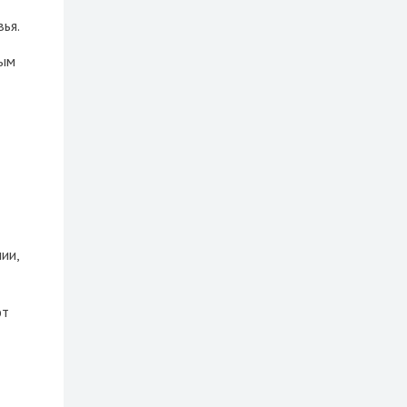
ья.
ным
ии,
ют