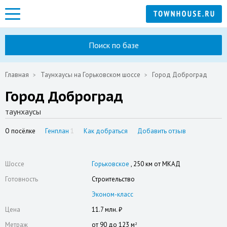
Поиск по базе
Главная
Таунхаусы на Горьковском шоссе
Город Доброград
Город Доброград
таунхаусы
О посёлке
Генплан
1
Как добраться
Добавить отзыв
Шоссе
Горьковское
, 250 км от МКАД
Готовность
Строительство
Эконом-класс
Цена
11.7 млн. ₽
Метраж
от 90 до 123 м
2