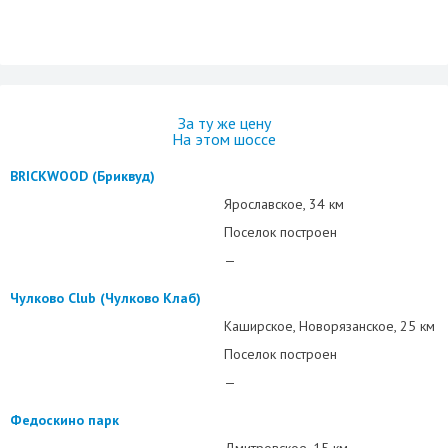
За ту же цену
На этом шоссе
BRICKWOOD (Бриквуд)
Ярославское
34 км
Поселок построен
—
Чулково Club (Чулково Клаб)
Каширское
Новорязанское
25 км
Поселок построен
—
Федоскино парк