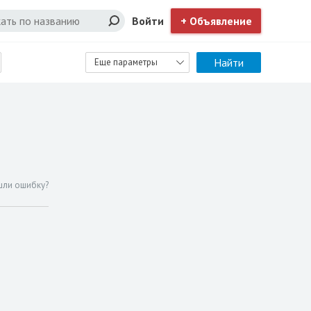
Войти
+ Объявление
Найти
Еще параметры
шли ошибку?