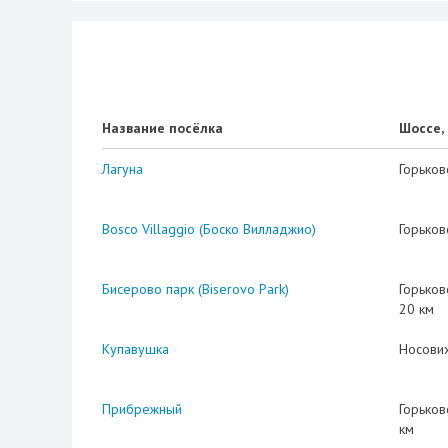
Название посёлка
Шоссе,
Лагуна
Горьков
Bosco Villaggio (Боско Вилладжио)
Горьков
Бисерово парк (Biserovo Park)
Горьков
20 км
Купавушка
Носови
Прибрежный
Горьков
км