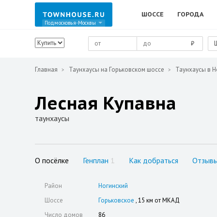
ШОССЕ
ГОРОДА
Подмосковья-Москвы
₽
Главная
Таунхаусы на Горьковском шоссе
Таунхаусы в Н
Лесная Купавна
таунхаусы
О посёлке
Генплан
1
Как добраться
Отзыв
Район
Ногинский
Шоссе
Горьковское
, 15 км от МКАД
Число домов
86