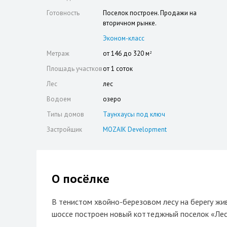
Готовность
Поселок построен. Продажи на
вторичном рынке.
Эконом-класс
Метраж
от 146 до 320 м
2
Площадь участков
от 1 соток
Лес
лес
Водоем
озеро
Типы домов
Таунхаусы под ключ
Застройщик
MOZAIK Development
О посёлке
В тенистом хвойно-березовом лесу на берегу жив
шоссе построен новый коттеджный поселок «Лес