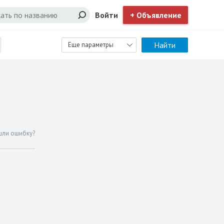
Войти
+ Объявление
Найти
Еще параметры
шли ошибку?