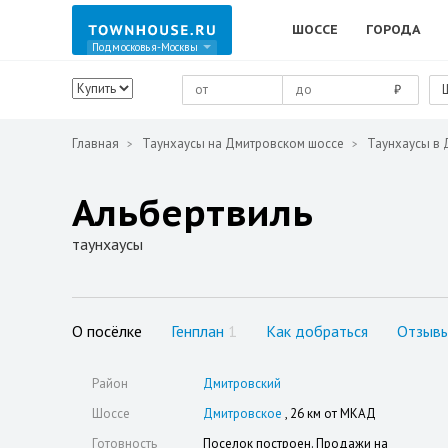
ШОССЕ
ГОРОДА
Подмосковья-Москвы
₽
Главная
Таунхаусы на Дмитровском шоссе
Таунхаусы в 
Альбертвиль
таунхаусы
О посёлке
Генплан
1
Как добраться
Отзыв
Район
Дмитровский
Шоссе
Дмитровское
, 26 км от МКАД
Готовность
Поселок построен. Продажи на