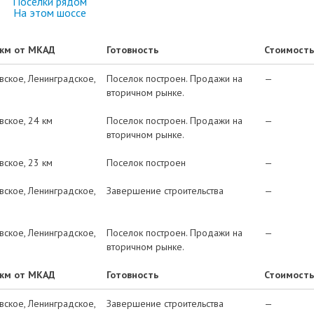
Посёлки рядом
На этом шоссе
 км от МКАД
Готовность
Стоимость
вское
Ленинградское
Поселок построен. Продажи на
—
вторичном рынке.
вское
24 км
Поселок построен. Продажи на
—
вторичном рынке.
вское
23 км
Поселок построен
—
вское
Ленинградское
Завершение строительства
—
вское
Ленинградское
Поселок построен. Продажи на
—
вторичном рынке.
 км от МКАД
Готовность
Стоимость
вское
Ленинградское
Завершение строительства
—