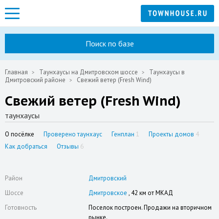
Поиск по базе
Главная
Таунхаусы на Дмитровском шоссе
Таунхаусы в
Дмитровский районе
Свежий ветер (Fresh Wind)
Свежий ветер (Fresh Wind)
таунхаусы
О посёлке
Проверено таунхаус
Генплан
1
Проекты домов
4
Как добраться
Отзывы
6
Район
Дмитровский
Шоссе
Дмитровское
, 42 км от МКАД
Готовность
Поселок построен. Продажи на вторичном
рынке.