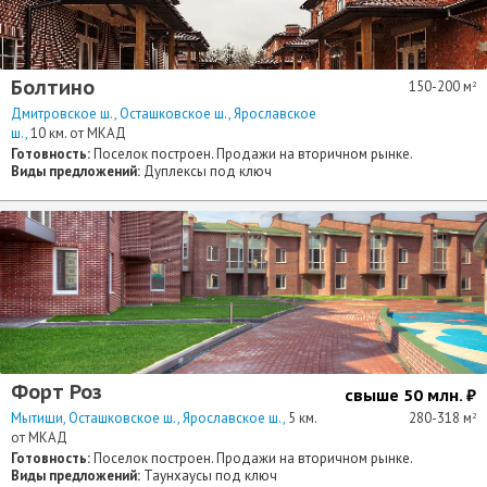
Болтино
150-200 м
2
Дмитровское ш.
Осташковское ш.
Ярославское
ш.
10 км. от МКАД
Готовность:
Поселок построен. Продажи на вторичном рынке.
Виды предложений:
Дуплексы под ключ
Форт Роз
свыше 50 млн. ₽
Мытищи
Осташковское ш.
Ярославское ш.
5 км.
280-318 м
2
от МКАД
Готовность:
Поселок построен. Продажи на вторичном рынке.
Виды предложений:
Таунхаусы под ключ