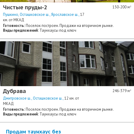
Чистые пруды-2
150-200 м
2
Пушкино
Осташковское ш.
Ярославское ш.
17
км. от МКАД
Готовность:
Поселок построен. Продажи на вторичном рынке.
Виды предложений:
Таунхаусы под ключ
Дубрава
246-379 м
2
Дмитровское ш.
Осташковское ш.
12 км. от
МКАД
Готовность:
Поселок построен. Продажи на вторичном рынке.
Виды предложений:
Таунхаусы под ключ
Продам таунхаус без