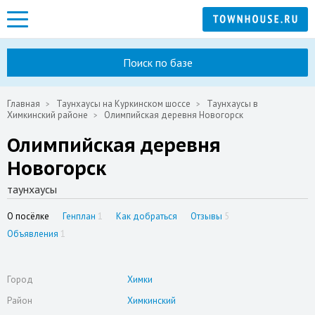
Поиск по базе
Главная
Таунхаусы на Куркинском шоссе
Таунхаусы в
Химкинский районе
Олимпийская деревня Новогорск
Олимпийская деревня
Новогорск
таунхаусы
О посёлке
Генплан
1
Как добраться
Отзывы
5
Объявления
1
Город
Химки
Район
Химкинский