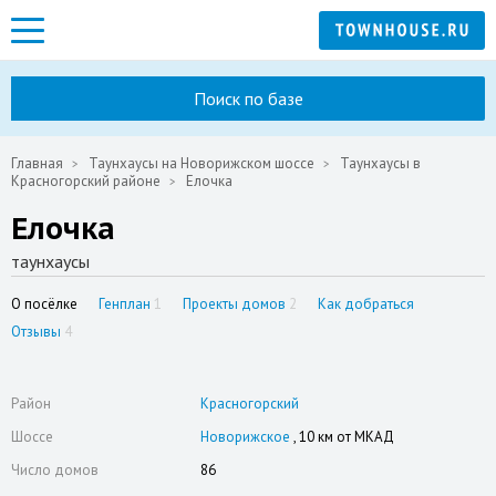
Поиск по базе
Главная
Таунхаусы на Новорижском шоссе
Таунхаусы в
Красногорский районе
Елочка
Елочка
таунхаусы
О посёлке
Генплан
1
Проекты домов
2
Как добраться
Отзывы
4
Район
Красногорский
Шоссе
Новорижское
, 10 км от МКАД
Число домов
86