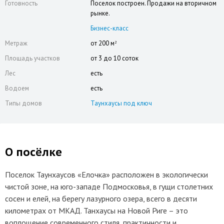
Готовность
Поселок построен. Продажи на вторичном
рынке.
Бизнес-класс
Метраж
от 200 м
2
Площадь участков
от 3 до 10 соток
Лес
есть
Водоем
есть
Типы домов
Таунхаусы под ключ
О посёлке
Поселок Таунхаусов «Елочка» расположен в экологически
чистой зоне, на юго-западе Подмосковья, в гущи столетних
сосен и елей, на берегу лазурного озера, всего в десяти
километрах от МКАД. Танхаусы на Новой Риге – это
воплощение современного стиля, практичности и