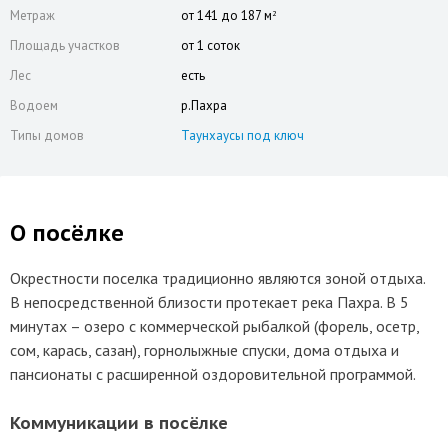
Метраж
от 141 до 187 м
2
Площадь участков
от 1 соток
Лес
есть
Водоем
р.Пахра
Типы домов
Таунхаусы под ключ
О посёлке
Окрестности поселка традиционно являются зоной отдыха.
В непосредственной близости протекает река Пахра. В 5
минутах – озеро с коммерческой рыбалкой (форель, осетр,
сом, карась, сазан), горнолыжные спуски, дома отдыха и
пансионаты с расширенной оздоровительной программой.
Коммуникации в посёлке