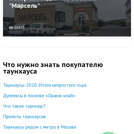
"Марсель"
20375
Что нужно знать покупателю
таунхауса
Таунхаусы-2020. Итоги непростого года
Дуплексы в поселке «Оранж-клаб»
Что такое таунхаус?
Проекты таунхаусов
Таунхаусы рядом с метро в Москве