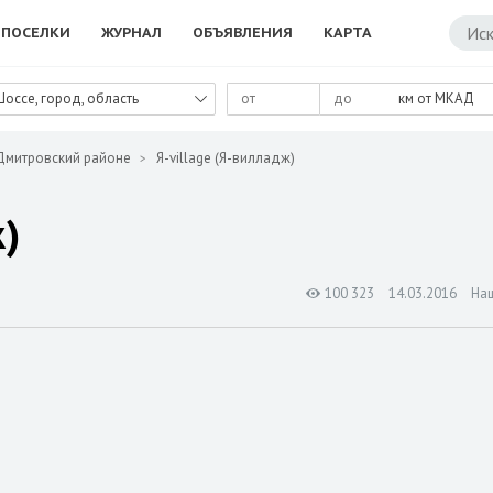
ПОСЕЛКИ
ЖУРНАЛ
ОБЪЯВЛЕНИЯ
КАРТА
Шоссе, город, область
км от МКАД
Дмитровский районе
Я-village (Я-вилладж)
ж)
100 323
14.03.2016
На