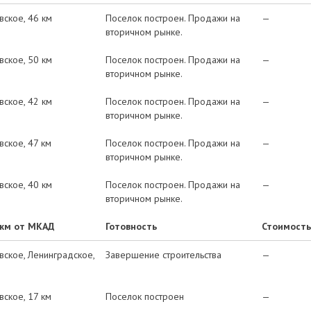
вское
46 км
Поселок построен. Продажи на
—
вторичном рынке.
вское
50 км
Поселок построен. Продажи на
—
вторичном рынке.
вское
42 км
Поселок построен. Продажи на
—
вторичном рынке.
вское
47 км
Поселок построен. Продажи на
—
вторичном рынке.
вское
40 км
Поселок построен. Продажи на
—
вторичном рынке.
 км от МКАД
Готовность
Стоимость
вское
Ленинградское
Завершение строительства
—
вское
17 км
Поселок построен
—