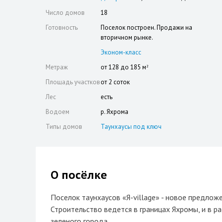
Число домов
18
Готовность
Поселок построен. Продажи на
вторичном рынке.
Эконом-класс
Метраж
от 128 до 185 м
2
Площадь участков
от 2 соток
Лес
есть
Водоем
р. Яхрома
Типы домов
Таунхаусы под ключ
О посёлке
Поселок таунхаусов «Я-village» - новое предло
Строительство ведется в границах Яхромы, и в р
зеленого города.