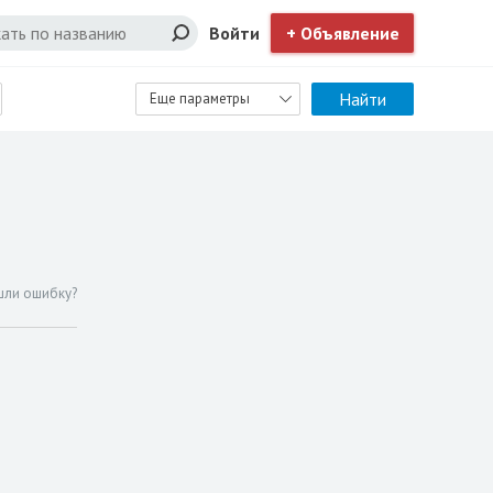
Войти
+ Объявление
Найти
Еще параметры
шли ошибку?