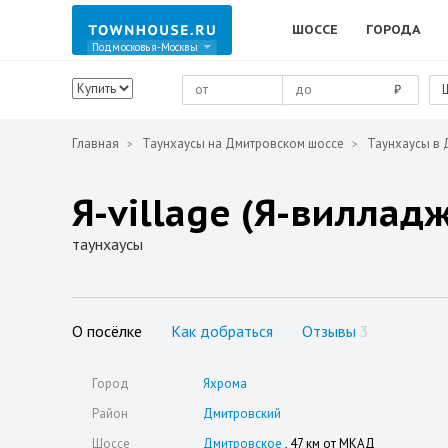
ШОССЕ
ГОРОДА
Подмосковья-Москвы
₽
Главная
Таунхаусы на Дмитровском шоссе
Таунхаусы в 
Я-village (Я-виллад
таунхаусы
О посёлке
Как добраться
Отзывы
3
Город
Яхрома
Район
Дмитровский
Шоссе
Дмитровское
, 47 км от МКАД