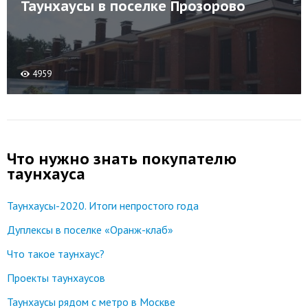
Таунхаусы в поселке Прозорово
4959
Что нужно знать покупателю
таунхауса
Таунхаусы-2020. Итоги непростого года
Дуплексы в поселке «Оранж-клаб»
Что такое таунхаус?
Проекты таунхаусов
Таунхаусы рядом с метро в Москве