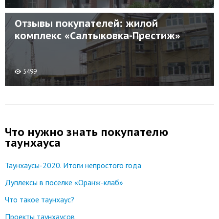
Отзывы покупателей: жилой
комплекс «Салтыковка-Престиж»
5499
Что нужно знать покупателю
таунхауса
Таунхаусы-2020. Итоги непростого года
Дуплексы в поселке «Оранж-клаб»
Что такое таунхаус?
Проекты таунхаусов