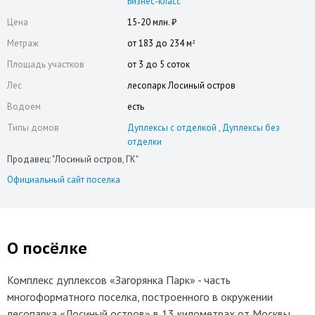
Бизнес-класс
Цена
15-20 млн. ₽
Метраж
от 183 до 234 м
2
Площадь участков
от 3 до 5 соток
Лес
лесопарк Лосиный остров
Водоем
есть
Типы домов
Дуплексы с отделкой
Дуплексы без
отделки
Продавец: "Лосиный остров, ГК"
Официальный сайт поселка
О посёлке
Комплекс дуплексов «Загорянка Парк» - часть
многоформатного поселка, построенного в окружении
лесопарка «Лосиный остров» в 13 километрах от Москвы.