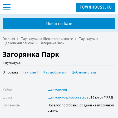
Поиск по базе
Главная
Таунхаусы на Щелковском шоссе
Таунхаусы в
Щелковский районе
Загорянка Парк
Загорянка Парк
таунхаусы
О посёлке
Генплан
1
Как добраться
Добавить отзыв
Район
Щелковский
Шоссе
Щелковское
Ярославское
, 13 км от МКАД
Готовность
Поселок построен. Продажи на вторичном
рынке.