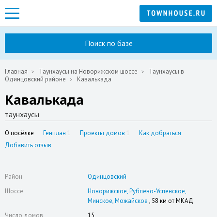
Поиск по базе
Главная
Таунхаусы на Новорижском шоссе
Таунхаусы в
Одинцовский районе
Кавалькада
Кавалькада
таунхаусы
О посёлке
Генплан
1
Проекты домов
1
Как добраться
Добавить отзыв
Район
Одинцовский
Шоссе
Новорижское
Рублево-Успенское
Минское
Можайское
, 58 км от МКАД
Число домов
15