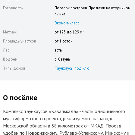
Готовность
Поселок построен. Продажи на вторичном
рынке.
Эконом-класс
Метраж
от 123 до 129 м
2
Площадь участков
от 1 соток
Лес
есть
Водоем
р. Сетунь
Типы домов
Таунхаусы под ключ
О посёлке
Комплекс таунхаусов «Кавалькада» - часть одноименного
мультиформатного проекта, реализуемого на западе
Московской области в 58 километрах от МКАД. Проезд
удобен по Новорижскому, Рублево-Успенскому, Минскому и