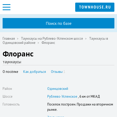
Поиск по базе
Главная
Таунхаусы на Рублево-Успенском шоссе
Таунхаусы в
Одинцовский районе
Флоранс
Флоранс
таунхаусы
О посёлке
Как добраться
Отзывы
1
Район
Одинцовский
Шоссе
Рублево-Успенское
, 6 км от МКАД
Готовность
Поселок построен. Продажи на вторичном
рынке.