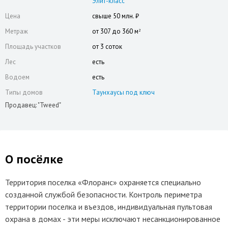
Элит-класс
Цена
свыше 50 млн. ₽
Метраж
от 307 до 360 м
2
Площадь участков
от 3 соток
Лес
есть
Водоем
есть
Типы домов
Таунхаусы под ключ
Продавец: "Tweed"
О посёлке
Территория поселка «Флоранс» охраняется специально
созданной службой безопасности. Контроль периметра
территории поселка и въездов, индивидуальная пультовая
охрана в домах - эти меры исключают несанкционированное