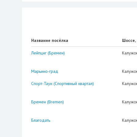
Название посёлка
Шоссе,
Лейпциг (Бремен)
Калужс
Марьино-град
Калужс
Спорт-Таун (Спортивный квартал)
Калужс
Бремен (Bremen)
Калужс
Благодать
Калужс