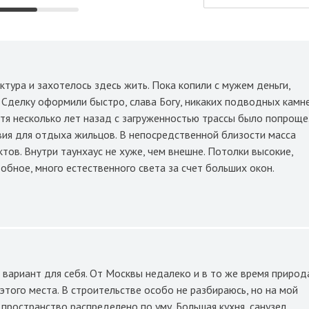
тура и захотелось здесь жить. Пока копили с мужем деньги,
 Сделку оформили быстро, слава Богу, никаких подводных камн
отя несколько лет назад с загруженностью трассы было попроще
ия для отдыха жильцов. В непосредственной близости масса
ов. Внутри таунхаус не хуже, чем внешне. Потолки высокие,
бное, много естественного света за счет больших окон.
вариант для себя. От Москвы недалеко и в то же время природ
этого места. В строительстве особо не разбираюсь, но на мой
 пространство распределено по уму. Большая кухня, санузел,