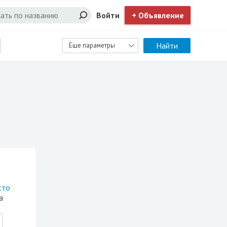
Войти
+ Объявление
Найти
Еще параметры
сто
а