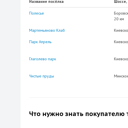
Название посёлка
Шоссе,
Полесье
Боровс
20 км
Мартемьяново Клаб
Киевск
Парк Апрель
Киевск
Глаголево парк
Киевск
Чистые пруды
Минско
Что нужно знать покупателю 