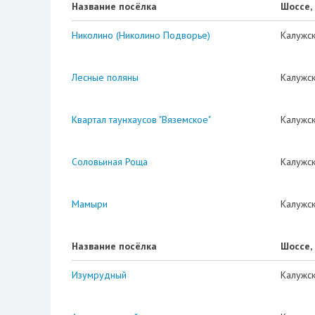
Название посёлка
Шоссе,
Николино (Николино Подворье)
Калужс
Лесные поляны
Калужс
Квартал таунхаусов "Вяземское"
Калужс
Соловьиная Роща
Калужс
Мамыри
Калужс
Название посёлка
Шоссе,
Изумрудный
Калужс