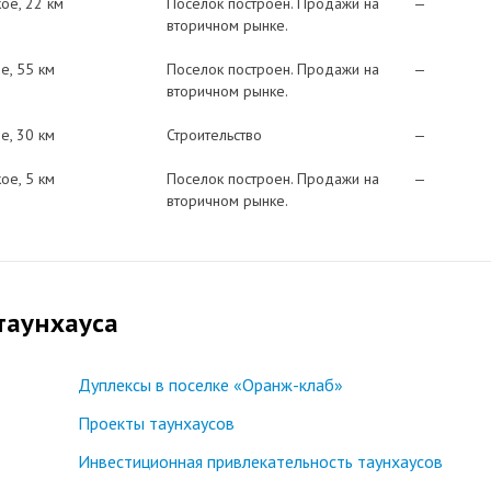
кое
22 км
Поселок построен. Продажи на
—
вторичном рынке.
ое
55 км
Поселок построен. Продажи на
—
вторичном рынке.
ое
30 км
Строительство
—
кое
5 км
Поселок построен. Продажи на
—
вторичном рынке.
таунхауса
Дуплексы в поселке «Оранж-клаб»
Проекты таунхаусов
Инвестиционная привлекательность таунхаусов