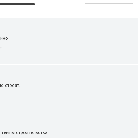
шино
ия
о строят.
, темпы строительства