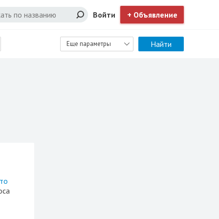
Войти
+ Объявление
Найти
Еще параметры
сто
оса