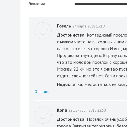
Экология
Гюзель
27 марта 2018 13:19
Достоинства:
Коттеджный поселок
с мужем часто на выходных к ним е
настолько все тут хорошо.И вот, м
Продавали таун здесь. Я сразу согл
что это молодой поселок с хороше
Москвы 22 км, но это я считаю пус
ездить сложностей нет. Сел и поех
Недостатки:
Недостатков не вижу
Ответить
Ilona
22 декабря 2015 22:50
Достоинства:
Поселок очень удобн
города. Закрытая территория, безоп