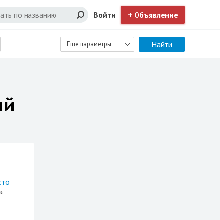
Войти
+ Объявление
Найти
Еще параметры
ий
сто
а