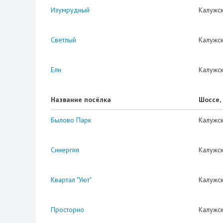
Изумрудный
Калужс
Светлый
Калужс
Ели
Калужс
Название посёлка
Шоссе,
Былово Парк
Калужс
Синергия
Калужс
Квартал "Уют"
Калужс
Просторно
Калужс