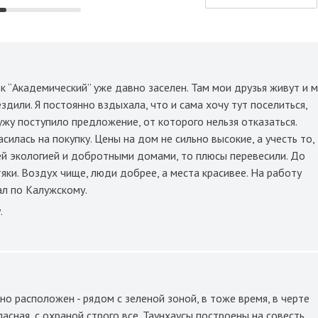
 “Академический” уже давно заселен. Там мои друзья живут и 
здили. Я постоянно вздыхала, что и сама хочу тут поселиться,
ужу поступило предложение, от которого нельзя отказаться.
асилась на покупку. Цены на дом не сильно высокие, а учесть то,
й экологией и добротными домами, то плюсы перевесили. До
тяки. Воздух чище, люди добрее, а места красивее. На работу
ал по Калужскому.
.
о расположен - рядом с зеленой зоной, в тоже время, в черте
асная, с охраной строго все. Таунхаусы построены на совесть.