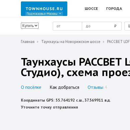
ШОССЕ
ГОРОДА
Подмосковья-Москвы
₽
Главная
Таунхаусы на Новорижском шоссе
РАССВЕТ LOF
Таунхаусы РАССВЕТ 
Студио), схема прое
О посёлке
Как добраться
Отзывы
4
Координаты GPS: 55.764192 с.ш., 37.569911 в.д.
Уточните точку отправления