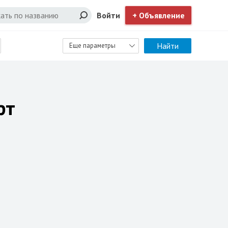
Войти
+ Объявление
Найти
Еще параметры
фт