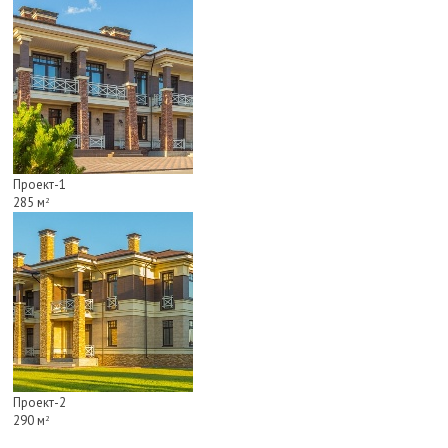
Проект-1
285 м
2
Проект-2
290 м
2