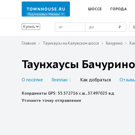
ШОССЕ
ГОРОДА
Подмосковья-Москвы
₽
Главная
Таунхаусы на Калужском шоссе
Бачурино
Ка
Таунхаусы Бачурино
О посёлке
Генплан
1
Как добраться
Отзыв
Координаты GPS: 55.572716 с.ш., 37.497025 в.д.
Уточните точку отправления