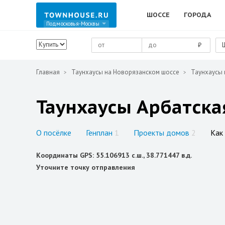
ШОССЕ
ГОРОДА
Подмосковья-Москвы
₽
Главная
Таунхаусы на Новорязанском шоссе
Таунхаусы 
Таунхаусы Арбатска
О посёлке
Генплан
1
Проекты домов
2
Как
Координаты GPS: 55.106913 с.ш., 38.771447 в.д.
Уточните точку отправления