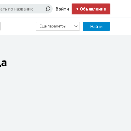
Войти
+ Объявление
Найти
Еще параметры
да