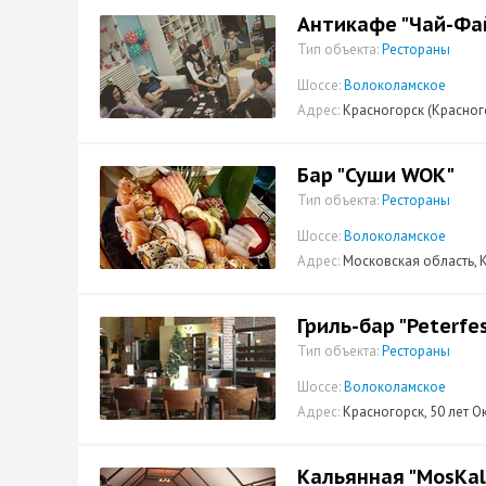
Антикафе "Чай-Фа
Тип объекта:
Рестораны
Шоссе:
Волоколамское
Адрес:
Красногорск (Красного
Бар "Суши WOK"
Тип объекта:
Рестораны
Шоссе:
Волоколамское
Адрес:
Московская область, К
Гриль-бар "Peterfe
Тип объекта:
Рестораны
Шоссе:
Волоколамское
Адрес:
Красногорск, 50 лет Ок
Кальянная "MosKal