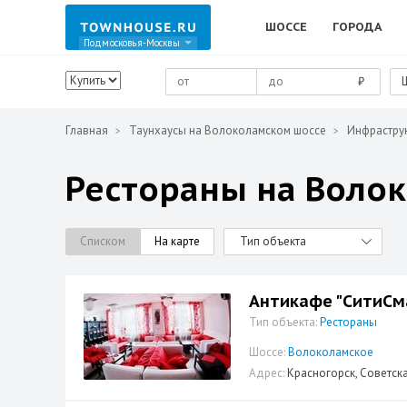
ШОССЕ
ГОРОДА
Подмосковья-Москвы
₽
Главная
Таунхаусы на Волоколамском шоссе
Инфрастру
Рестораны на Воло
Списком
На карте
Тип объекта
Антикафе "СитиСм
Тип объекта:
Рестораны
Шоссе:
Волоколамское
Адрес:
Красногорск, Советская