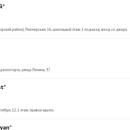
й"
рский район), Пионерская, 16, цокольный этаж; 1 подъезд; вход со двора
расногорск, улица Ленина, 37
st"
тября, 12, 1 этаж; правое крыло
yan"