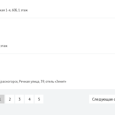
я 1-я, 60Б, 1 этаж
 этаж
расногорск, Речная улица, 39, отель «Зенит»
1
2
3
4
5
Следующая 