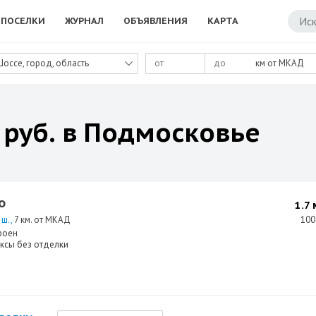
ПОСЕЛКИ
ЖУРНАЛ
ОБЪЯВЛЕНИЯ
КАРТА
Шоссе, город, область
км от МКАД
 руб. в Подмосковье
о
1.7 
 ш.
7 км. от МКАД
100
роен
ксы без отделки