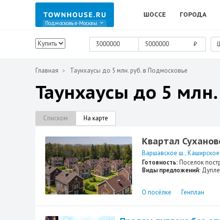
ШОССЕ
ГОРОДА
Подмосковья-Москвы
₽
Главная
Таунхаусы до 5 млн. руб. в Подмосковье
Таунхаусы до 5 млн.
Списком
На карте
Квартал Суханов
Варшавское ш.
Каширское
Готовность:
Поселок пост
Виды предложений:
Дупле
О посёлке
Генплан