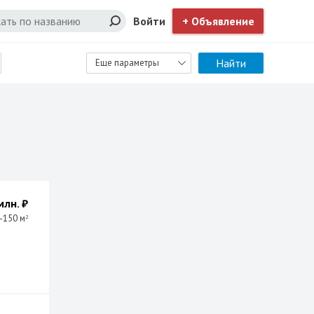
Войти
+ Объявление
Найти
Еще параметры
млн. ₽
-150 м
2