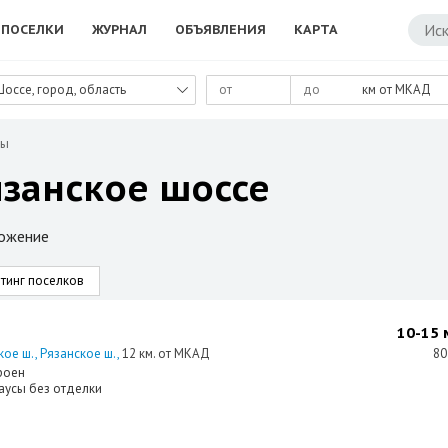
ПОСЕЛКИ
ЖУРНАЛ
ОБЪЯВЛЕНИЯ
КАРТА
Шоссе, город, область
км от МКАД
ды
язанское шоссе
ложение
тинг поселков
10-15 
кое ш.
Рязанское ш.
12 км. от МКАД
80
роен
аусы без отделки