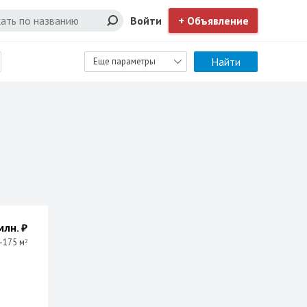
Войти
+ Объявление
Найти
Еще параметры
млн. ₽
-175 м
2