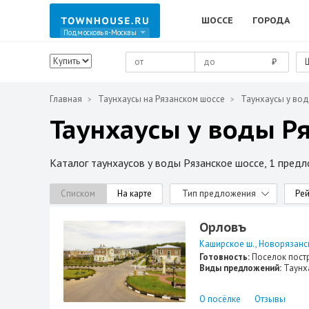
ШОССЕ
ГОРОДА
Подмосковья-Москвы
₽
Главная
Таунхаусы на Рязанском шоссе
Таунхаусы у во
Таунхаусы у воды Р
Каталог таунхаусов у воды Рязанское шоссе, 1 пред
Списком
На карте
Тип предложения
Рей
Орловъ
Каширское ш.
Новорязанс
Готовность:
Поселок пост
Виды предложений:
Таунх
О посёлке
Отзывы