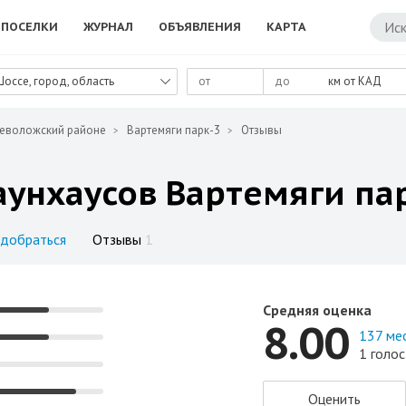
ПОСЕЛКИ
ЖУРНАЛ
ОБЪЯВЛЕНИЯ
КАРТА
Шоссе, город, область
км от КАД
севоложский районе
Вартемяги парк-3
Отзывы
аунхаусов Вартемяги па
 добраться
Отзывы
1
Средняя оценка
8.00
137 ме
1 голос
Оценить