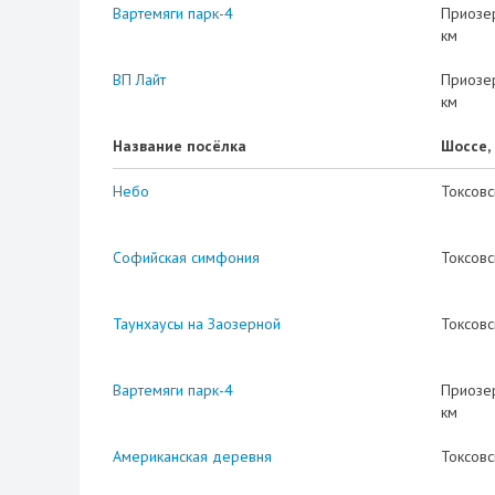
Вартемяги парк-4
Приозе
км
ВП Лайт
Приозе
км
Название посёлка
Шоссе,
Небо
Токсовс
Софийская симфония
Токсовс
Таунхаусы на Заозерной
Токсовс
Вартемяги парк-4
Приозе
км
Американская деревня
Токсовс