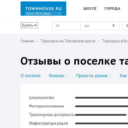
ШОССЕ
ГОРОДА
Санкт-Петербург
₽
Главная
Таунхаусы на Токсовском шоссе
Таунхаусы в В
Отзывы о поселке т
О посёлке
Генплан
1
Проекты домов
3
Как
Цена/качество
Месторасположение
Транспортная доступность
Инфраструктура рядом