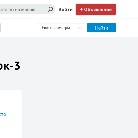
Войти
+ Объявление
Найти
Еще параметры
рк-3
сто