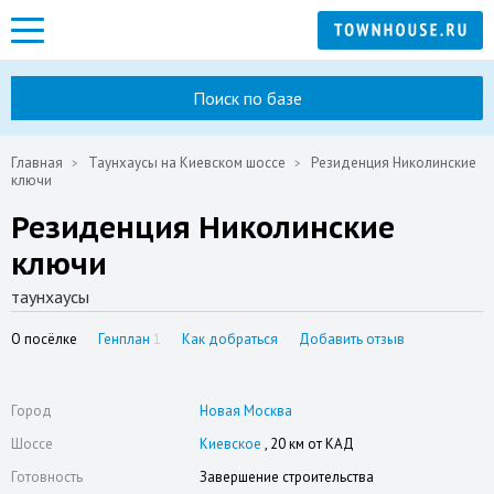
Поиск по базе
Главная
Таунхаусы на Киевском шоссе
Резиденция Николинские
ключи
Резиденция Николинские
ключи
таунхаусы
О посёлке
Генплан
1
Как добраться
Добавить отзыв
Город
Новая Москва
Шоссе
Киевское
, 20 км от КАД
Готовность
Завершение строительства