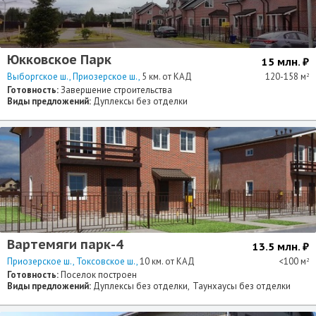
Юкковское Парк
15 млн. ₽
Выборгское ш.
Приозерское ш.
5 км. от КАД
120-158 м
2
Готовность:
Завершение строительства
Виды предложений:
Дуплексы без отделки
Вартемяги парк-4
13.5 млн. ₽
Приозерское ш.
Токсовское ш.
10 км. от КАД
<100 м
2
Готовность:
Поселок построен
Виды предложений:
Дуплексы без отделки
Таунхаусы без отделки