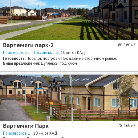
Вартемяги парк-2
60-160 м
2
Приозерское ш.
Токсовское ш.
10 км. от КАД
Готовность:
Поселок построен. Продажи на вторичном рынке.
Виды предложений:
Дуплексы под ключ
Вартемяги Парк
78-160 м
2
Приозерское ш.
10 км. от КАД