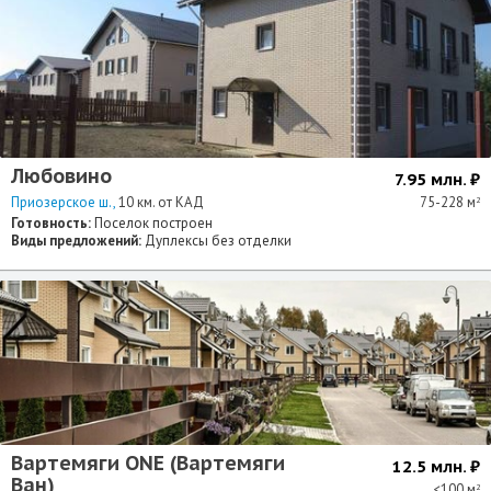
Любовино
7.95 млн. ₽
Приозерское ш.
10 км. от КАД
75-228 м
2
Готовность:
Поселок построен
Виды предложений:
Дуплексы без отделки
Вартемяги ONE (Вартемяги
12.5 млн. ₽
Ван)
<100 м
2