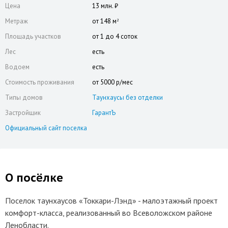
Цена
13 млн. ₽
Метраж
от 148 м
2
Площадь участков
от 1 до 4 соток
Лес
есть
Водоем
есть
Стоимость проживания
от 5000 р/мес
Типы домов
Таунхаусы без отделки
Застройщик
ГарантЪ
Официальный сайт поселка
О посёлке
Поселок таунхаусов «Токкари-Лэнд» - малоэтажный проект
комфорт-класса, реализованный во Всеволожском районе
Ленобласти.