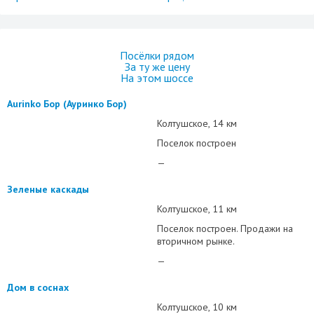
Посёлки рядом
За ту же цену
На этом шоссе
Aurinko Бор (Ауринко Бор)
Колтушское
14 км
Поселок построен
—
Зеленые каскады
Колтушское
11 км
Поселок построен. Продажи на
вторичном рынке.
—
Дом в соснах
Колтушское
10 км