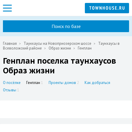
Поиск по базе
Главная
Таунхаусы на Новоприозерском шоссе
Таунхаусы в
Всеволожский районе
Образ жизни
Генплан
Генплан поселка таунхаусов
Образ жизни
О посёлке
Генплан
1
Проекты домов
2
Как добраться
Отзывы
1