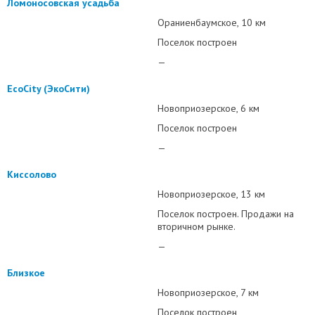
Ломоносовская усадьба
Ораниенбаумское
10 км
Поселок построен
—
EcoCity (ЭкоСити)
Новоприозерское
6 км
Поселок построен
—
Киссолово
Новоприозерское
13 км
Поселок построен. Продажи на
вторичном рынке.
—
Близкое
Новоприозерское
7 км
Поселок построен