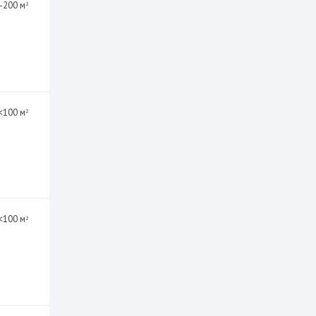
-200 м
2
<100 м
2
<100 м
2