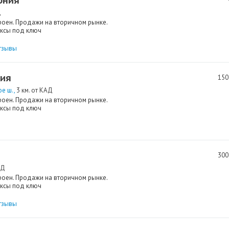
ония
Д
роен. Продажи на вторичном рынке.
ксы под ключ
тзывы
рия
150
ое ш.
3 км. от КАД
роен. Продажи на вторичном рынке.
ксы под ключ
300
АД
роен. Продажи на вторичном рынке.
ксы под ключ
тзывы