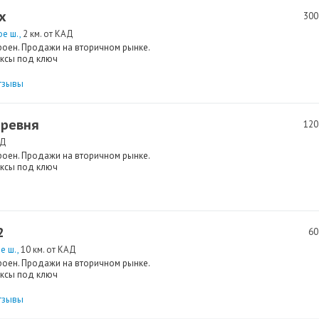
х
300
ое ш.
2 км. от КАД
роен. Продажи на вторичном рынке.
ксы под ключ
тзывы
еревня
120
АД
роен. Продажи на вторичном рынке.
ксы под ключ
2
60
е ш.
10 км. от КАД
роен. Продажи на вторичном рынке.
ксы под ключ
тзывы