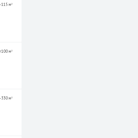
-115 м
2
<100 м
2
-330 м
2