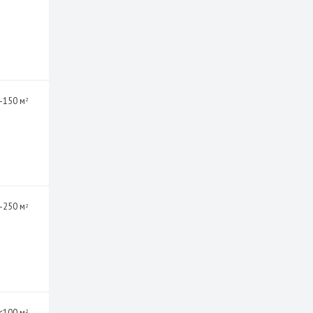
-150 м
2
-250 м
2
<100 м
2