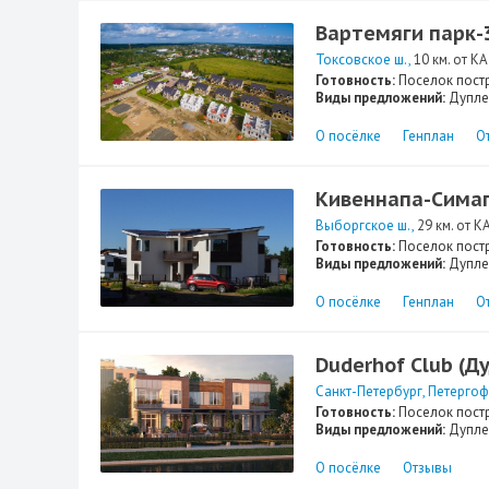
Вартемяги парк-
Токсовское ш.
10 км. от К
Готовность:
Поселок пост
Виды предложений:
Дупле
О посёлке
Генплан
О
Кивеннапа-Сима
Выборгское ш.
29 км. от К
Готовность:
Поселок пост
Виды предложений:
Дупле
О посёлке
Генплан
О
Duderhof Club (Д
Санкт-Петербург
Петергоф
Готовность:
Поселок пост
Виды предложений:
Дупле
О посёлке
Отзывы