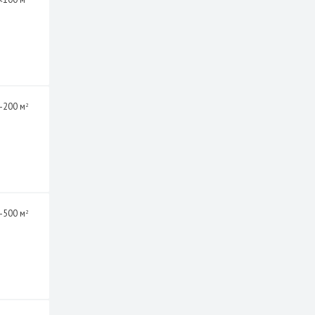
-200 м
2
-500 м
2