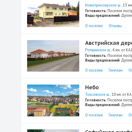
Новоприозерское ш.
13 км
Готовность:
Поселок пост
Виды предложений:
Дупле
О посёлке
Отзывы
Австрийская дер
Ропшинское ш.
6 км. от КА
Готовность:
Поселок пост
Виды предложений:
Дупле
О посёлке
Генплан
О
Небо
Токсовское ш.
10 км. от К
Готовность:
Поселок пост
Виды предложений:
Дупле
О посёлке
Генплан
О