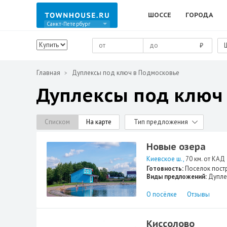
ШОССЕ
ГОРОДА
Санкт-Петербург
₽
Главная
Дуплексы под ключ в Подмосковье
Дуплексы под ключ
Списком
На карте
Тип предложения
Новые озера
Киевское ш.
70 км. от КАД
Готовность:
Поселок пост
Виды предложений:
Дупле
О посёлке
Отзывы
Киссолово