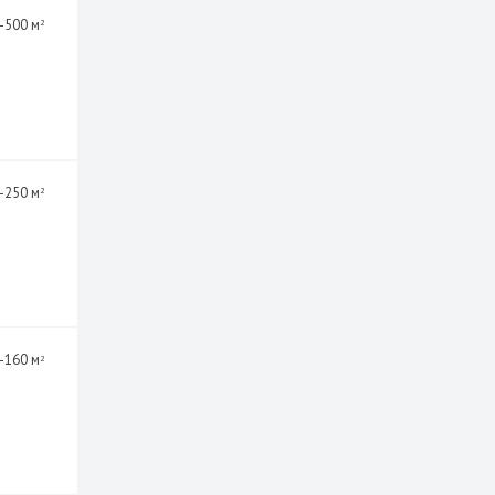
-500 м
2
-250 м
2
-160 м
2