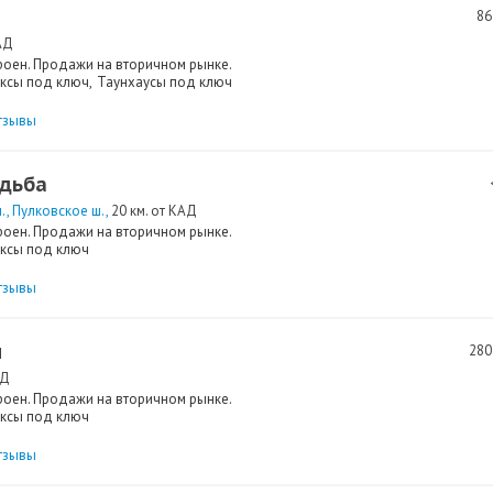
86
АД
роен. Продажи на вторичном рынке.
ксы под ключ
Таунхаусы под ключ
тзывы
адьба
.
Пулковское ш.
20 км. от КАД
роен. Продажи на вторичном рынке.
ксы под ключ
тзывы
ы
280
АД
роен. Продажи на вторичном рынке.
ксы под ключ
тзывы