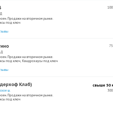
3
100
АД
роен. Продажи на вторичном рынке.
ксы под ключ
тзывы
гино
75
АД
роен. Продажи на вторичном рынке.
ксы под ключ
Квадрохаусы под ключ
тзывы
удерхоф Клаб)
свыше 50 м
ское ш.
300
роен. Продажи на вторичном рынке.
ксы под ключ