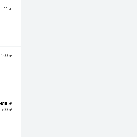
-158 м
2
-100 м
2
лн. ₽
-500 м
2