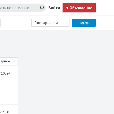
Войти
+ Объявление
Найти
Еще параметры
лярные
<100 м
2
-150 м
2