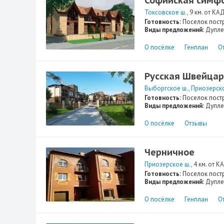
Софийская симф
Токсовское ш.
9 км. от КА
Готовность:
Поселок пост
Виды предложений:
Дупле
О посёлке
Генплан
О
Русская Швейца
Выборгское ш.
Приозерск
Готовность:
Поселок пост
Виды предложений:
Дупле
О посёлке
Отзывы
Черничное
Приозерское ш.
4 км. от К
Готовность:
Поселок пост
Виды предложений:
Дупле
О посёлке
Генплан
О