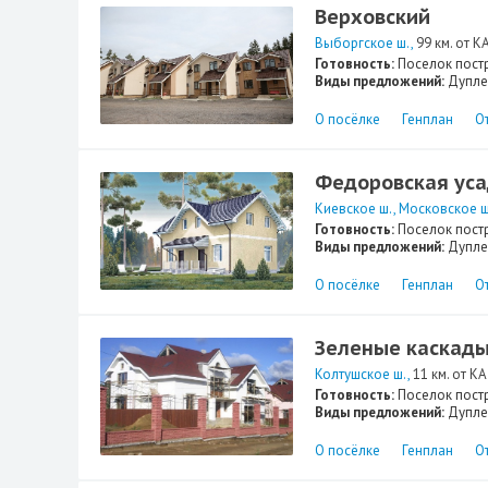
Верховский
Выборгское ш.
99 км. от К
Готовность:
Поселок пост
Виды предложений:
Дупле
О посёлке
Генплан
О
Федоровская ус
Киевское ш.
Московское ш
Готовность:
Поселок пост
Виды предложений:
Дупле
О посёлке
Генплан
О
Зеленые каскад
Колтушское ш.
11 км. от К
Готовность:
Поселок пост
Виды предложений:
Дупле
О посёлке
Генплан
О