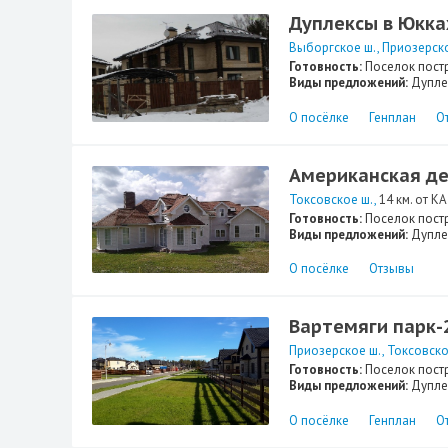
Дуплексы в Юкка
Выборгское ш.
Приозерск
Готовность:
Поселок пост
Виды предложений:
Дупле
О посёлке
Генплан
О
Американская д
Токсовское ш.
14 км. от К
Готовность:
Поселок пост
Виды предложений:
Дупле
О посёлке
Отзывы
Вартемяги парк-
Приозерское ш.
Токсовско
Готовность:
Поселок пост
Виды предложений:
Дупле
О посёлке
Генплан
О