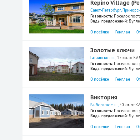
Repino Village (
Санкт-Петербург
Приморск
Готовность:
Поселок пост
Виды предложений:
Дупле
О посёлке
Генплан
О
Золотые ключи
Гатчинское ш.
15 км. от КА
Готовность:
Поселок пост
Виды предложений:
Дупле
О посёлке
Генплан
О
Виктория
Выборгское ш.
40 км. от К
Готовность:
Поселок пост
Виды предложений:
Дупле
О посёлке
Генплан
О