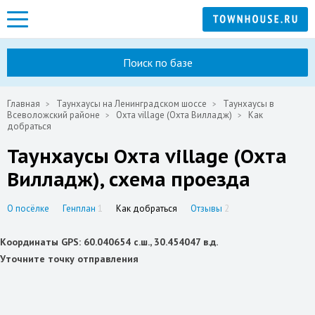
Поиск по базе
Главная
Таунхаусы на Ленинградском шоссе
Таунхаусы в
Всеволожский районе
Охта village (Охта Вилладж)
Как
добраться
Таунхаусы Охта village (Охта
Вилладж), схема проезда
О посёлке
Генплан
1
Как добраться
Отзывы
2
Координаты GPS: 60.040654 с.ш., 30.454047 в.д.
Уточните точку отправления