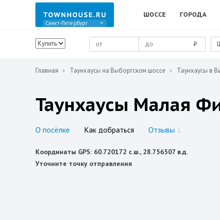
ШОССЕ
ГОРОДА
Санкт-Петербург
₽
Главная
Таунхаусы на Выборгском шоссе
Таунхаусы в В
Таунхаусы Малая Фи
О посёлке
Как добраться
Отзывы
1
Координаты GPS: 60.720172 с.ш., 28.756507 в.д.
Уточните точку отправления