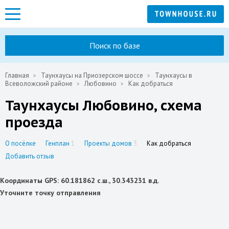
Поиск по базе
Главная
Таунхаусы на Приозерском шоссе
Таунхаусы в
Всеволожский районе
Любовино
Как добраться
Таунхаусы Любовино, схема
проезда
О посёлке
Генплан
1
Проекты домов
3
Как добраться
Добавить отзыв
Координаты GPS: 60.181862 с.ш., 30.343231 в.д.
Уточните точку отправления