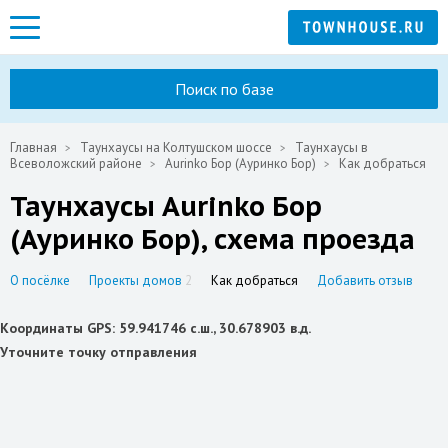
Поиск по базе
Главная
Таунхаусы на Колтушском шоссе
Таунхаусы в
Всеволожский районе
Aurinko Бор (Ауринко Бор)
Как добраться
Таунхаусы Aurinko Бор
(Ауринко Бор), схема проезда
О посёлке
Проекты домов
2
Как добраться
Добавить отзыв
Координаты GPS: 59.941746 с.ш., 30.678903 в.д.
Уточните точку отправления